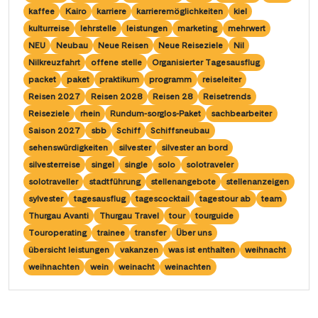
Wasserstrassenkreuz Magdeburg
(2)
Wien
kaffee
Kairo
karriere
karrieremöglichkeiten
kiel
(2)
Wasserstrassenkreuz Minden
kulturreise
lehrstelle
leistungen
marketing
mehrwert
(7)
Würzburg
(1)
NEU
Neubau
Neue Reisen
Neue Reiseziele
Nil
Nilkreuzfahrt
offene stelle
Organisierter Tagesausflug
packet
paket
praktikum
programm
reiseleiter
Reisen 2027
Reisen 2028
Reisen 28
Reisetrends
Reiseziele
rhein
Rundum-sorglos-Paket
sachbearbeiter
Saison 2027
sbb
Schiff
Schiffsneubau
sehenswürdigkeiten
silvester
silvester an bord
silvesterreise
singel
single
solo
solotraveler
solotraveller
stadtführung
stellenangebote
stellenanzeigen
sylvester
tagesausflug
tagescocktail
tagestour ab
team
Thurgau Avanti
Thurgau Travel
tour
tourguide
Touroperating
trainee
transfer
Über uns
übersicht leistungen
vakanzen
was ist enthalten
weihnacht
weihnachten
wein
weinacht
weinachten