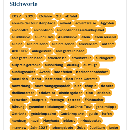
Saar
Stichworte
(10)
Porta Nigra
(12)
Passau
(7)
Seine, Oise & Schelde
(6)
Reichsburg Cochem
2027
2028
25Jahre
28
abfahrt
(15)
Porto
(12)
Spree
abseits der touristenpfade
advent
adventsreise
Ägypten
(4)
Saarschleife
(7)
Potsdam
alkoholfrei
alkoholisch
alkoholisches Getränkepaket
(1)
Weser, Ems & Hunte
(1)
Schiffshebewerk Arzviller
all inklusive
all-inclusive
All-inklusive
allein
allein reisend
(3)
Regensburg
(1)
Weser, Ems-/ Mittellandkanal
alleine
alleinreisend
alleinreisende
amsterdam
anfahrt
(14)
Schiffshebewerk Niederfinow
(18)
Rotterdam
ANLEGER
anlegestelle
anlegestelle basel
(2)
Schiffshebewerk Scharnebeck
anlegestellen basel
arbeiten bei
arbeitsstelle
audiogerät
(8)
Saarbrücken
(5)
aufpreis getränke
ausbildung
ausflug
ausflüge
Schloss Heidelberg
(5)
Saarburg
ausflugspaket
Avanti
Badeferien
badischer bahnhof
(1)
Schloss Sanssouci
basel sbb
beruf
best price
Best-Price-Garantie
(11)
Stralsund
(5)
bewerbung
bewerbungsgespräch
bier
chopin
dossier
Schloss Schönbrunn
(5)
Strasbourg
dreiländereck
edelweiss
eintrittsgelder
elbe
erlebnis
(1)
Schlögener Schlinge
exkursion
festpreis
festtage
festzeit
Frühbucher
(8)
Stuttgart
(1)
führung
garantierte leistungen
Geführte Tour
geheimtipps
St. Georgs-Arm
(2)
Tulcea
Getränke
getränkepacket
Getränkepaket
guide
hafen
(1)
Stift Melk
hamburg
havel
Hurghada
inklusiv
inklusivpaket
(10)
Valence
(1)
interview
Jahr 2027
jobangebote
Jobs
Jubiläum
junior