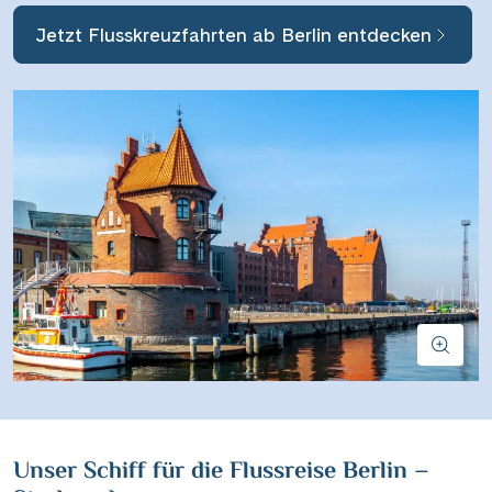
Jetzt Flusskreuzfahrten ab Berlin entdecken
Suchen & Buchen
Reisezeitraum
·
Reisedauer
Alle Länder
Unser Schiff für die Flussreise Berlin –
Alle Gewässer