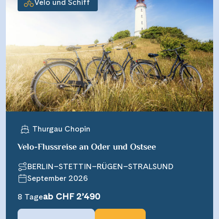
Velo und Schiff
Thurgau Chopin
Velo-Flussreise an Oder und Ostsee
BERLIN–STETTIN–RÜGEN–STRALSUND
September 2026
ab CHF 2’490
8 Tage