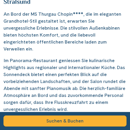
Stralsund
An Bord der MS Thurgau Chopin****, die im eleganten
Alle Schiffe
Grandhotel-Stil gestaltet ist, erwarten Sie
unvergessliche Erlebnisse. Die stilvollen Außenkabinen
bieten höchsten Komfort, und die liebevoll
eingerichteten öffentlichen Bereiche laden zum
Verweilen ein.
Reisethema
Im Panorama-Restaurant geniessen Sie kulinarische
Nächste Reisedaten
Alle Sehenswürdigkeiten
Highlights aus regionaler und internationaler Küche. Das
30 Juni 2027
Nächste Reisedaten
Sonnendeck bietet einen perfekten Blick auf die
10 Juli 2027
Nächste Reisedaten
Nächste Reisedaten
vorbeiziehenden Landschaften, und der Salon rundet die
Reiseart
9 Juni 2027
20 Juli 2027
Nächste Reisedaten
Abende mit sanfter Pianomusik ab. Die herzlich-familiäre
29 März 2027
23 Juni 2027
9 Juni 2027
13 August 2027
Atmosphäre an Bord und das zuvorkommende Personal
4 Juni 2027
19 September 2027
19 September 2026
23 Juni 2027
23 August 2027
Abfahrtshafen
sorgen dafür, dass Ihre Flusskreuzfahrt zu einem
28 Juni 2027
3 Oktober 2027
3 Oktober 2026
19 September 2027
2 September 2027
unvergesslichen Erlebnis wird.
Verfügbar
Verfügbar
Verfügbar
Verfügbar
Verfügbar
Auf Anfrage
Auf Anfrage
Auf Anfrage
Auf Anfrage
Auf Anfrage
Ausgebucht
Ausgebucht
Ausgebucht
Ausgebucht
Ausgebucht
Suchen & Buchen
331 Ergebnisse anzeigen
Alle Termine
Alle Termine
Alle Termine
Alle Termine
Alle Termine