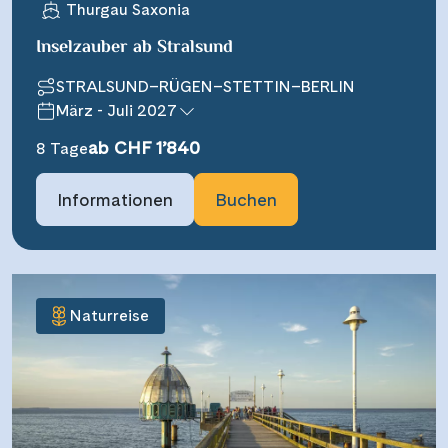
Thurgau Saxonia
Inselzauber ab Stralsund
STRALSUND–RÜGEN–STETTIN–BERLIN
März - Juli 2027
ab CHF 1’840
8 Tage
Informationen
Buchen
Naturreise