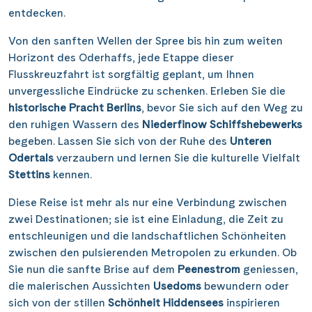
Saar
(10)
entdecken.
Porta Nigra
(12)
Passau
(7)
Seine, Oise & Schelde
(6)
Reichsburg Cochem
Von den sanften Wellen der Spree bis hin zum weiten
(15)
Porto
(12)
Spree
Horizont des Oderhaffs, jede Etappe dieser
(4)
Saarschleife
(7)
Potsdam
Flusskreuzfahrt ist sorgfältig geplant, um Ihnen
(1)
Weser, Ems & Hunte
(1)
Schiffshebewerk Arzviller
unvergessliche Eindrücke zu schenken. Erleben Sie die
(3)
Regensburg
(1)
Weser, Ems-/ Mittellandkanal
historische Pracht Berlins
, bevor Sie sich auf den Weg zu
(14)
Schiffshebewerk Niederfinow
(18)
Rotterdam
den ruhigen Wassern des
Niederfinow Schiffshebewerks
(2)
Schiffshebewerk Scharnebeck
begeben. Lassen Sie sich von der Ruhe des
Unteren
(8)
Saarbrücken
(5)
Odertals
verzaubern und lernen Sie die kulturelle Vielfalt
Schloss Heidelberg
(5)
Saarburg
Stettins
kennen.
(1)
Schloss Sanssouci
(11)
Stralsund
(5)
Diese Reise ist mehr als nur eine Verbindung zwischen
Schloss Schönbrunn
(5)
zwei Destinationen; sie ist eine Einladung, die Zeit zu
Strasbourg
(1)
entschleunigen und die landschaftlichen Schönheiten
Schlögener Schlinge
(8)
Stuttgart
(1)
zwischen den pulsierenden Metropolen zu erkunden. Ob
St. Georgs-Arm
(2)
Sie nun die sanfte Brise auf dem
Peenestrom
geniessen,
Tulcea
(1)
die malerischen Aussichten
Usedoms
bewundern oder
Stift Melk
(10)
Valence
(1)
sich von der stillen
Schönheit Hiddensees
inspirieren