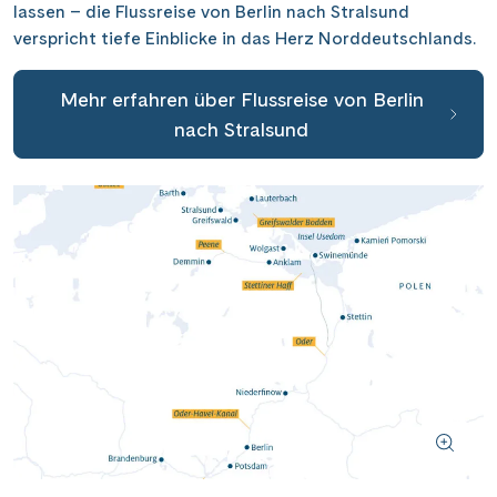
Wasserstrassenkreuz Magdeburg
(2)
lassen – die Flussreise von Berlin nach Stralsund
Wien
(2)
verspricht tiefe Einblicke in das Herz Norddeutschlands.
Wasserstrassenkreuz Minden
(7)
Würzburg
(1)
Mehr erfahren über Flussreise von Berlin
nach Stralsund