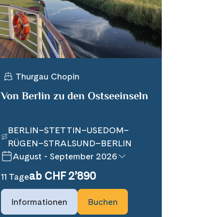
Thurgau Chopin
Von Berlin zu den Ostseeinseln
Anfrage
Ausgebucht
Alle Termine
BERLIN–STETTIN–USEDOM–
RÜGEN–STRALSUND–BERLIN
August - September 2026
ab CHF 2’890
11 Tage
Informationen
Buchen