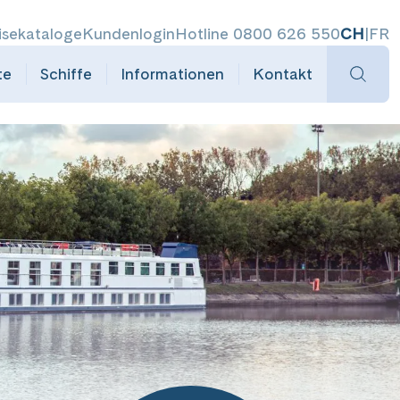
isekataloge
Kundenlogin
Hotline 0800 626 550
CH
|
FR
te
Schiffe
Informationen
Kontakt