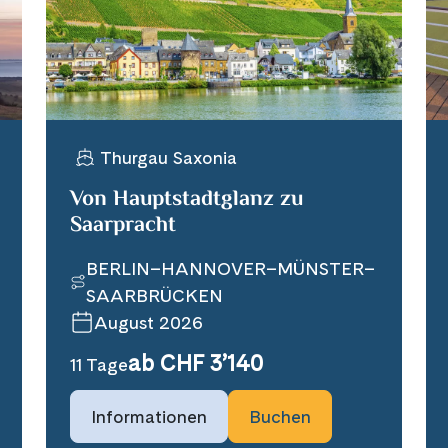
Nächste Reisedaten
13 August 2026
Thurgau Saxonia
23 August 2026
2 September 2026
Von Hauptstadtglanz zu
Saarpracht
Verfügbar
Auf 
BERLIN–HANNOVER–MÜNSTER–
SAARBRÜCKEN
August 2026
ab CHF 3’140
11 Tage
Informationen
Buchen