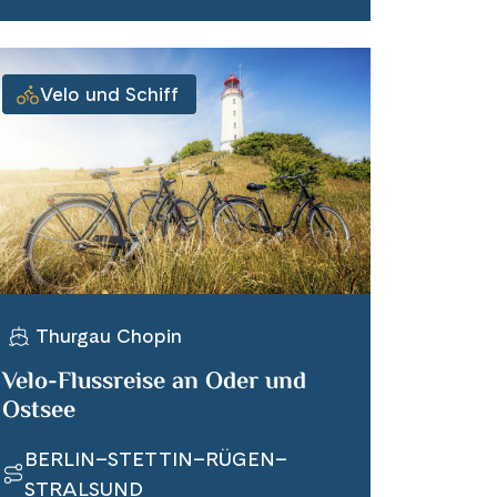
Velo und Schiff
Thurgau Chopin
Velo-Flussreise an Oder und
Ostsee
BERLIN–STETTIN–RÜGEN–
STRALSUND