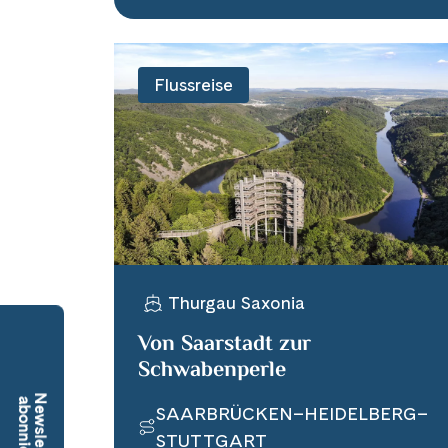
Flussreise
Thurgau Saxonia
Von Saarstadt zur
Schwabenperle
Newsletter
abonnieren
SAARBRÜCKEN–HEIDELBERG–
STUTTGART