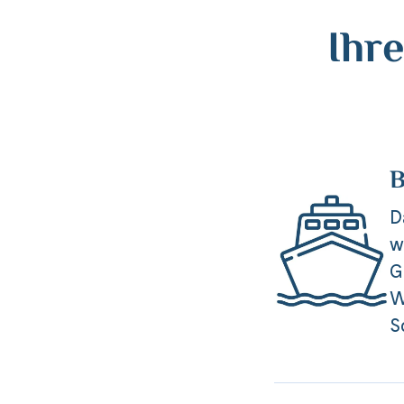
Ihr
B
D
w
G
W
S