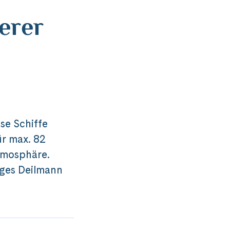
erer
se Schiffe
ür max. 82
Atmosphäre.
iges Deilmann