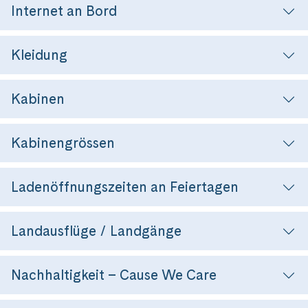
Wasserstrassenkreuz Magdeburg
(2)
Internet an Bord
Wien
(2)
Wasserstrassenkreuz Minden
(7)
Würzburg
(1)
Kleidung
Kabinen
Kabinengrössen
Ladenöffnungszeiten an Feiertagen
Landausflüge / Landgänge
Nachhaltigkeit – Cause We Care