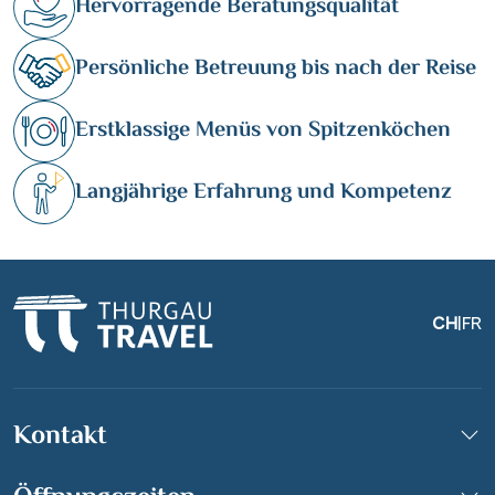
Hervorragende Beratungsqualität
Persönliche Betreuung bis nach der Reise
Erstklassige Menüs von Spitzenköchen
Langjährige Erfahrung und Kompetenz
CH
|
FR
Kontakt